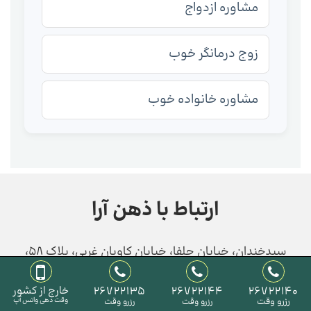
مشاوره ازدواج
زوج درمانگر خوب
مشاوره خانواده خوب
ارتباط با ذهن آرا
سیدخندان، خیابان جلفا، خیابان کاویان غربی، پلاک 58،
مرکز مشاوره روانشناسی ذهن آرا
26722140
26722144
26722135
خارج از کشور
02126722135
02126722144
02126722140
رزرو وقت
وقت دهی واتس آپ
رزرو وقت
رزرو وقت