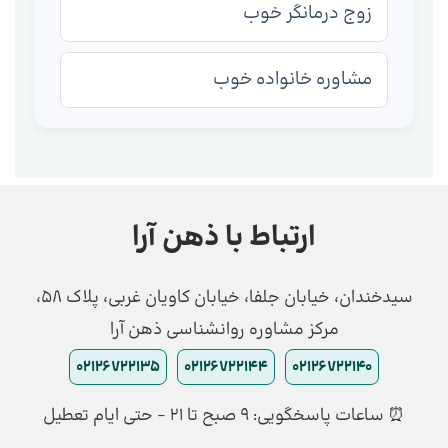
زوج درمانگر خوب
مشاوره خانواده خوب
ارتباط با ذهن آرا
سیدخندان، خیابان جلفا، خیابان کاویان غربی، پلاک 58،
مرکز مشاوره روانشناسی ذهن آرا
02126722135
02126722144
02126722140
⏰ ساعات پاسخگویی: ۹ صبح تا ۲۱ - حتی ایام تعطیل