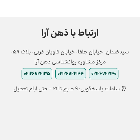
ارتباط با ذهن آرا
سیدخندان، خیابان جلفا، خیابان کاویان غربی، پلاک 58،
مرکز مشاوره روانشناسی ذهن آرا
02126722135
02126722144
02126722140
⏰ ساعات پاسخگویی: ۹ صبح تا ۲۱ - حتی ایام تعطیل