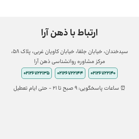
ارتباط با ذهن آرا
سیدخندان، خیابان جلفا، خیابان کاویان غربی، پلاک 58،
مرکز مشاوره روانشناسی ذهن آرا
02126722135
02126722144
02126722140
⏰ ساعات پاسخگویی: ۹ صبح تا ۲۱ - حتی ایام تعطیل