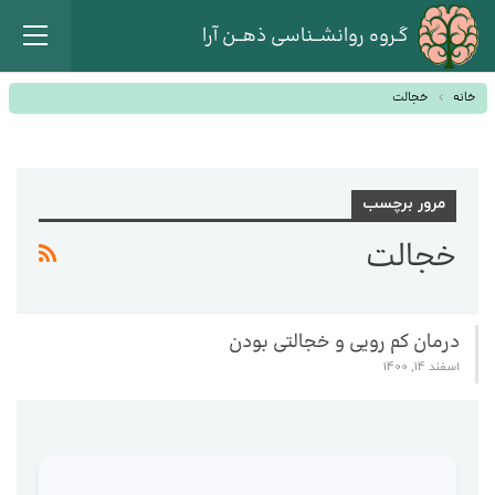
گـروه روانشــناسی ذهــن آرا
خانه
خجالت
مرور برچسب
خجالت
درمان کم رویی و خجالتی بودن
اسفند 14, 1400