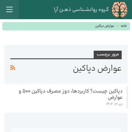
گـروه روانشــناسی ذهــن آرا
خانه
عوارض دپاکین
مرور برچسب
عوارض دپاکین
دپاکین چیست؟ کاربردها، دوز مصرف دپاکین ۵۰۰ و
عوارض
دی 17, 1402