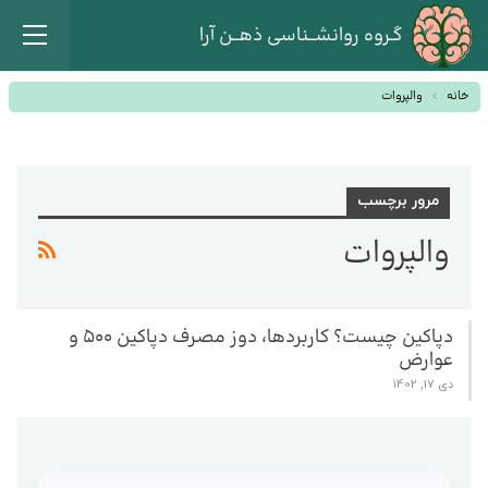
گـروه روانشــناسی ذهــن آرا
خانه
والپروات
مرور برچسب
والپروات
دپاکین چیست؟ کاربردها، دوز مصرف دپاکین ۵۰۰ و
عوارض
دی 17, 1402