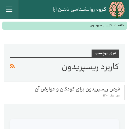
گـروه روانشــناسی ذهــن آرا
خانه
کاربرد ریسپریدون
مرور برچسب
کاربرد ریسپریدون
قرص ریسپریدون برای کودکان و عوارض آن
مهر 18, 1402