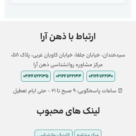
ارتباط با ذهن آرا
سیدخندان، خیابان جلفا، خیابان کاویان غربی، پلاک 58،
مرکز مشاوره روانشناسی ذهن آرا
02126722135
02126722144
02126722140
⏰ ساعات پاسخگویی: ۹ صبح تا ۲۱ - حتی ایام تعطیل
لینک های محبوب
مرکز مشاوره
کلینیک روانشناسی