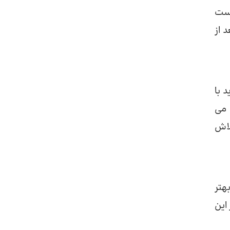
دست
 از
 با
 می
لاش
هتر
این