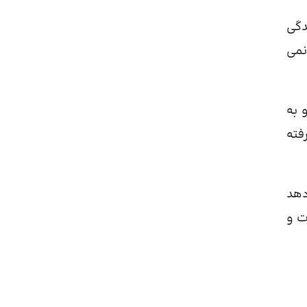
دگی
نمی
 به
فته
دهد
ت و