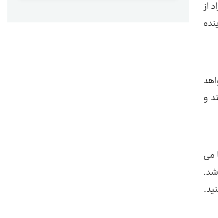
 از
نده
اهد
د و
 می
شد.
ید.