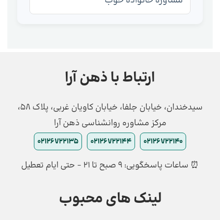
مشاوره خانواده خوب
ارتباط با ذهن آرا
سیدخندان، خیابان جلفا، خیابان کاویان غربی، پلاک 58،
مرکز مشاوره روانشناسی ذهن آرا
02126722135
02126722144
02126722140
⏰ ساعات پاسخگویی: ۹ صبح تا ۲۱ - حتی ایام تعطیل
لینک های محبوب