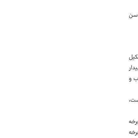
ایش سن
ا تشکیل
دار
ب و
‌بینید. هنگامی که فردی در خواب REM است،
 و 3 می‌شوید. پس از اولین چرخه REM، یک چرخه
 می کشد تا چرخه