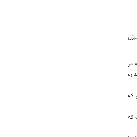
یژن
نه یا هیپوپنه در
ازه
ردی که
ست که