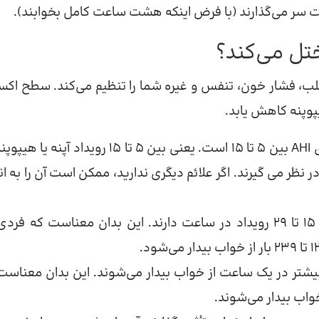
شت سر می‌گذارند (با فرض اینکه هشت ساعت کامل بخوابند).
تل می‌کند؟
قلب، فشار خون، تنفس و غیره شما را تنظیم می‌کند. سطح اکس
پوپنه کاهش یابد.
این سطح به این معنی است که فرد دارای AHI بین 5 تا 15 است. یعنی بین 5 تا 15 رویداد آپ
ر نظر می گیرند. اگر علائم دیگری ندارید، ممکن است آن را به اند
افراد مبتلا به آپنه خواب متوسط ​​بین 15 تا 29 رویداد در ساعت دارند. این بدان معناست که ف
ا به آپنه خواب شدید 30 بار یا بیشتر در یک ساعت از خواب بیدار می‌شوند. این بدان معنا