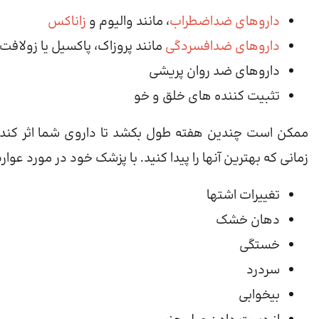
داروهای ضداضطراب
، مانند والیوم و
زاناکس
داروهای ضدافسردگی
مانند پروزاک، پاکسیل یا زولافت
داروهای ضد روان پریشی
تثبیت کننده های خلق و خو
ممکن است چندین هفته طول بکشد تا داروی شما اثر کند. 
زمانی که بهترین آنها را پیدا کنید. با پزشک خود در مورد عو
تغییرات اشتها
دهان خشک
خستگی
سردرد
بیخوابی