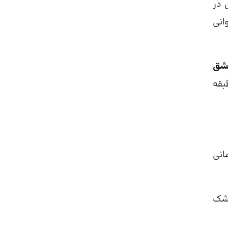
 در
انی
عشق
بقه
انی
زشک