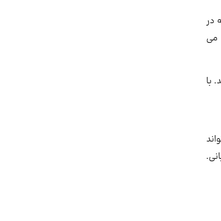
که در
که می
د. با
اند
ت تا حسادت هذیانی.