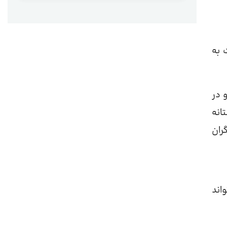
 به
نشی (RAD) است و هر دو در
از حد دوستانه
 دیگران
اند