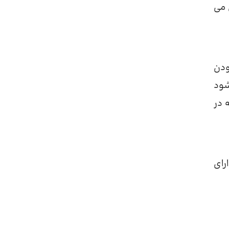
 می
ودن
شود
 در
ور یا دارای