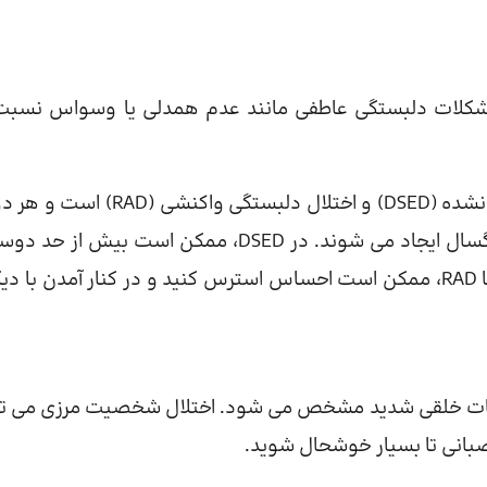
ی مشکلات دلبستگی عاطفی مانند عدم همدلی یا وسواس نسبت
انواع اختلالات دلبستگی شامل اختلال درگیری اجتماعی مهار نشده (DSED) و اختلال دلبستگی واک
دوران کودکی از تجربیات منفی با والدین یا سایر مراقبان بزرگسال ایجاد می شوند. در DSED، ممکن است بیش 
باشید و در اطراف غریبه ها اقدامات احتیاطی انجام ندهید. با RAD، ممکن است احساس استرس کنید و در کنار آمدن با
وسانات خلقی شدید مشخص می شود. اختلال شخصیت مرزی می تو
انی تا بسیار خوشحال شوید.