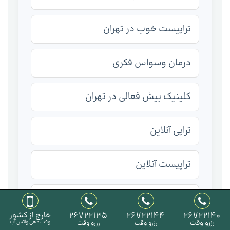
تراپیست خوب در تهران
درمان وسواس فکری
کلینیک بیش فعالی در تهران
تراپی آنلاین
تراپیست آنلاین
روانشناس آنلاین
26722140
26722144
26722135
خارج از کشور
رزرو وقت
وقت دهی واتس آپ
رزرو وقت
رزرو وقت