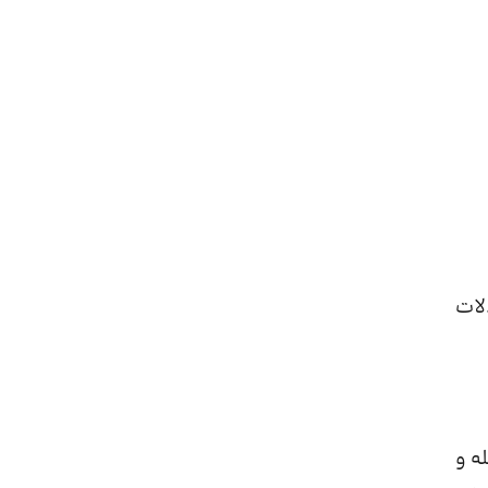
لات
ه و