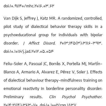
doi:10.9740/mhc.2016.03.62
Van Dijk S, Jeffrey J, Katz MR. A randomized, controlled,
pilot study of dialectical behavior therapy skills in a
psychoeducational group for individuals with bipolar
disorder.
J Affect Disord
. 2013;145(3):386-393.
doi:10.1016/j.jad.2012.05.054
Feliu-Soler A, Pascual JC, Borràs X, Portella MJ, Martín-
Blanco A, Armario A, Alvarez E, Pérez V, Soler J. Effects
of dialectical behaviour therapy-mindfulness training on
emotional reactivity in borderline personality disorder:
Preliminary results.
Clin Psychol Psychother
.
2014;21(4):363-70. doi:10.1002/cpp.1837