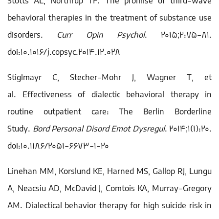
Stotts AL, Northrup TF. The promise of third-wave
behavioral therapies in the treatment of substance use
disorders.
Curr Opin Psychol
. 2015;2:75-81.
doi:10.1016/j.copsyc.2014.12.028
Stiglmayr C, Stecher-Mohr J, Wagner T, et
al. Effectiveness of dialectic behavioral therapy in
routine outpatient care: The Berlin Borderline
Study.
Bord Personal Disord Emot Dysregul
. 2014;1(1):20.
doi:10.1186/2051-6673-1-20
Linehan MM, Korslund KE, Harned MS, Gallop RJ, Lungu
A, Neacsiu AD, McDavid J, Comtois KA, Murray-Gregory
AM. Dialectical behavior therapy for high suicide risk in