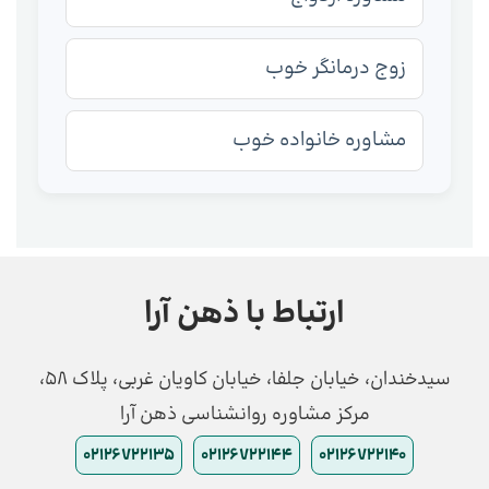
زوج درمانگر خوب
مشاوره خانواده خوب
ارتباط با ذهن آرا
سیدخندان، خیابان جلفا، خیابان کاویان غربی، پلاک 58،
مرکز مشاوره روانشناسی ذهن آرا
02126722135
02126722144
02126722140