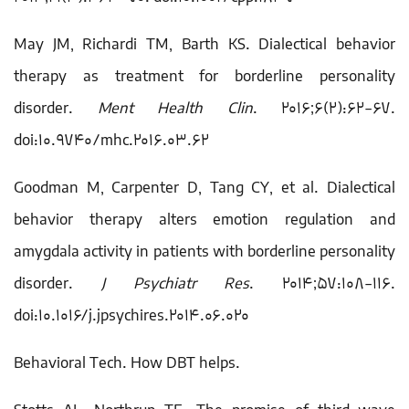
May JM, Richardi TM, Barth KS. Dialectical behavior
therapy as treatment for borderline personality
disorder.
Ment Health Clin
. 2016;6(2):62-67.
doi:10.9740/mhc.2016.03.62
Goodman M, Carpenter D, Tang CY, et al. Dialectical
behavior therapy alters emotion regulation and
amygdala activity in patients with borderline personality
disorder.
J Psychiatr Res
. 2014;57:108-116.
doi:10.1016/j.jpsychires.2014.06.020
Behavioral Tech. How DBT helps.