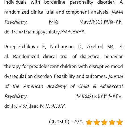
individuals with borderline personality disorder: A
randomized clinical trial and component analysis.
JAMA
Psychiatry
. 2015 May;72(5):475-82.
doi:10.1001/jamapsychiatry.2014.3039
Perepletchikova F, Nathanson D, Axelrod SR, et
al. Randomized clinical trial of dialectical behavior
therapy for preadolescent children with disruptive mood
dysregulation disorder: Feasibility and outcomes.
Journal
of the American Academy of Child & Adolescent
Psychiatry
. 2017;56(10):832-840.
doi:10.1016/j.jaac.2017.07.789
5/5 - (2 امتیاز)