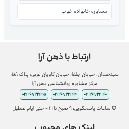
مشاوره خانواده خوب
ارتباط با ذهن آرا
سیدخندان، خیابان جلفا، خیابان کاویان غربی، پلاک 58،
مرکز مشاوره روانشناسی ذهن آرا
02126722135
02126722144
02126722140
⏰ ساعات پاسخگویی: ۹ صبح تا ۲۱ - حتی ایام تعطیل
لینک های محبوب