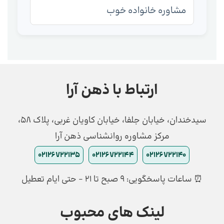
مشاوره خانواده خوب
ارتباط با ذهن آرا
سیدخندان، خیابان جلفا، خیابان کاویان غربی، پلاک 58،
مرکز مشاوره روانشناسی ذهن آرا
02126722135
02126722144
02126722140
⏰ ساعات پاسخگویی: ۹ صبح تا ۲۱ - حتی ایام تعطیل
لینک های محبوب