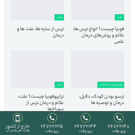
ترس
ترس
فوبیا چیست؟ انواع ترس‌ ها،
ترس از سایه ها، علت ها و
علائم و روش‌های درمان
درمان
علمی
فرزندپروری و خانواده
ترس
ترسو بودن کودک، دلایل،
ترایپوفوبیا چیست؟ علت،
درمان و توصیه ها
علائم و درمان ترس از
سوراخ‌ها
26722140
26722144
26722135
خارج از کشور
رزرو وقت
وقت دهی واتس آپ
رزرو وقت
رزرو وقت