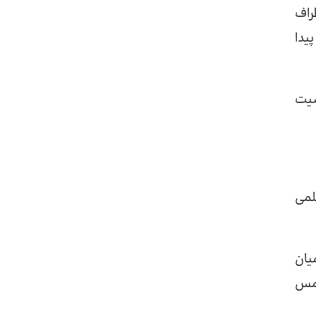
راف
یدا
صیت
لمی
یان
لمس