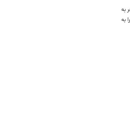
 به
 به