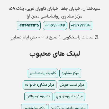
سیدخندان، خیابان جلفا، خیابان کاویان غربی، پلاک 58،
مرکز مشاوره روانشناسی ذهن آرا
02126722135
02126722144
02126722140
⏰ ساعات پاسخگویی: ۹ صبح تا ۲۱ - حتی ایام تعطیل
لینک های محبوب
مرکز مشاوره
کلینیک روانشناسی
مرکز تست هوش
مرکز مشاوره خانواده
مرکز مشاوره ازدواج
مشاوره نوجوانان
مشاوره روانشناسی آنلاین
دکتر روانشناس