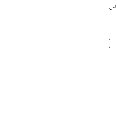
امل
این
سات