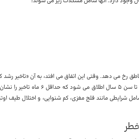
ال وجود دارد. آنها شامل مشکلات زیر می شوند:
اطق رخ می دهد. وقتی این اتفاق می افتد، به آن «تاخیر رشد ک
می گویند. این مفهوم به نوزادان و کودکان پیش دبستانی تا سن 5 سال اطلاق می شود که حداقل 6 م
امل شرایطی مانند فلج مغزی، کم شنوایی، و اختلال طیف اوت
خطر