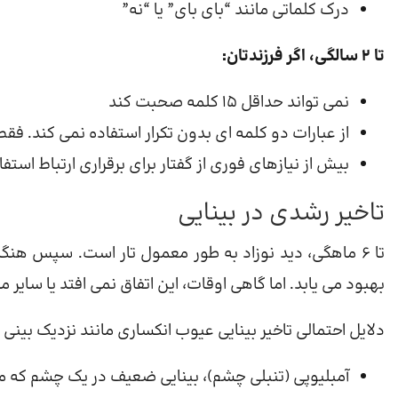
درک کلماتی مانند “بای بای” یا “نه”
تا 2 سالگی، اگر فرزندتان:
نمی تواند حداقل 15 کلمه صحبت کند
از عبارات دو کلمه ای بدون تکرار استفاده نمی کند. فقط م
بیش از نیازهای فوری از گفتار برای برقراری ارتباط استف
تاخیر رشدی در بینایی
تا 6 ماهگی، دید نوزاد به طور معمول تار است. سپس ه
بهبود می یابد. اما گاهی اوقات، این اتفاق نمی افتد یا سایر
دلایل احتمالی تاخیر بینایی عیوب انکساری مانند نزدیک بین
آمبلیوپی (تنبلی چشم)، بینایی ضعیف در یک چشم که م