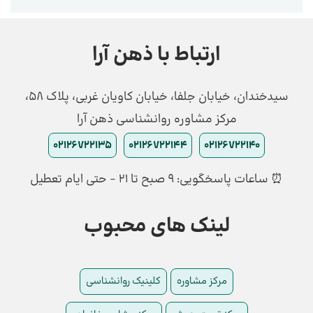
ارتباط با ذهن آرا
سیدخندان، خیابان جلفا، خیابان کاویان غربی، پلاک 58،
مرکز مشاوره روانشناسی ذهن آرا
02126722135
02126722144
02126722140
⏰ ساعات پاسخگویی: ۹ صبح تا ۲۱ - حتی ایام تعطیل
لینک های محبوب
مرکز مشاوره
کلینیک روانشناسی