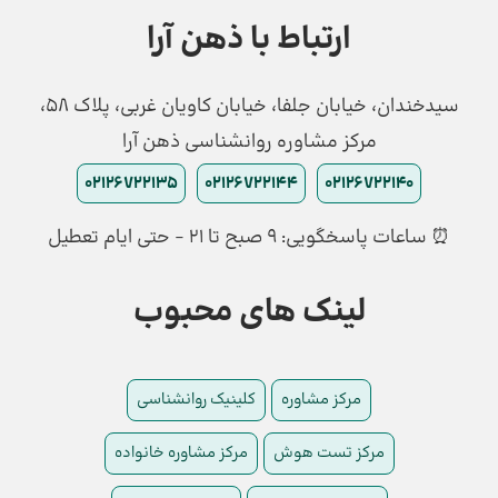
ارتباط با ذهن آرا
سیدخندان، خیابان جلفا، خیابان کاویان غربی، پلاک 58،
مرکز مشاوره روانشناسی ذهن آرا
02126722135
02126722144
02126722140
⏰ ساعات پاسخگویی: ۹ صبح تا ۲۱ - حتی ایام تعطیل
لینک های محبوب
مرکز مشاوره
کلینیک روانشناسی
مرکز تست هوش
مرکز مشاوره خانواده