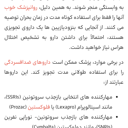
به وابستگی منجر شوند. به همین دلیل،
روانپزشک خوب
آنها را فقط برای استفاده کوتاه مدت در زمان بحران توصیه
می کنند. از آنجایی که بنزودیازپین ها یک داروی تجویزی
هستند، احتمالاً برای داشتن دارو به تشخیص اختلال
هراس نیاز خواهید داشت.
در برخی موارد، پزشک ممکن است
داروهای ضدافسردگی
را برای استفاده طولانی مدت تجویز کند. این داروها
عبارتند از:
مهارکننده های انتخابی بازجذب سروتونین (SSRIs)،
مانند اسیتالوپرام (Lexapro) یا
فلوکستین
(Prozac)
مهارکننده های بازجذب سروتونین- نوراپی نفرین
(SNRIs)، مانند دولوکستین (Cymbalta)