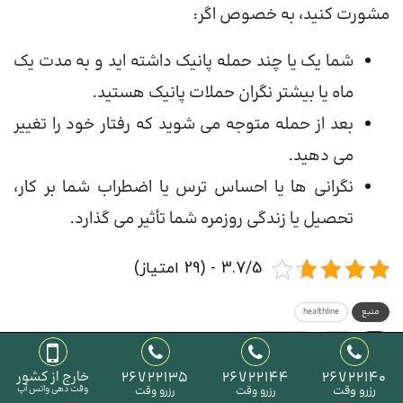
مشورت کنید، به خصوص اگر:
شما یک یا چند حمله پانیک داشته اید و به مدت یک
ماه یا بیشتر نگران حملات پانیک هستید.
بعد از حمله متوجه می شوید که رفتار خود را تغییر
می دهید.
نگرانی ها یا احساس ترس یا اضطراب شما بر کار،
تحصیل یا زندگی روزمره شما تأثیر می گذارد.
3.7/5 - (29 امتیاز)
منبع
healthline
پانیک
درمان پانیک
26722140
26722144
26722135
خارج از کشور
0
رزرو وقت
وقت دهی واتس آپ
رزرو وقت
رزرو وقت