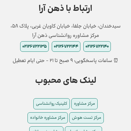
ارتباط با ذهن آرا
سیدخندان، خیابان جلفا، خیابان کاویان غربی، پلاک 58،
مرکز مشاوره روانشناسی ذهن آرا
02126722135
02126722144
02126722140
⏰ ساعات پاسخگویی: ۹ صبح تا ۲۱ - حتی ایام تعطیل
لینک های محبوب
مرکز مشاوره
کلینیک روانشناسی
مرکز تست هوش
مرکز مشاوره خانواده