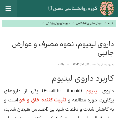
گـروه روانشــناسی ذهــن آرا
خانه
درمان های روانشناسی
داروهای روان پزشکی
داروی لیتیوم، نحوه مصرف و عوارض
جانبی
به روز رسانی شده در
آذر 25, 1404
0
کاربرد داروی لیتیوم
داروی
لیتیوم
(Eskalith، Lithobid) یکی از داروهای
پرکاربرد، مورد مطالعه و
تثبیت کننده خلق و خو
است و
به کاهش شدت و دفعات شیدایی (احساس هیجان شدید،