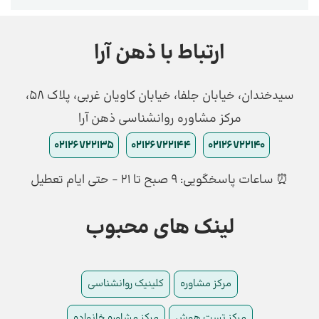
ارتباط با ذهن آرا
سیدخندان، خیابان جلفا، خیابان کاویان غربی، پلاک 58،
مرکز مشاوره روانشناسی ذهن آرا
02126722135
02126722144
02126722140
⏰ ساعات پاسخگویی: ۹ صبح تا ۲۱ - حتی ایام تعطیل
لینک های محبوب
مرکز مشاوره
کلینیک روانشناسی
مرکز تست هوش
مرکز مشاوره خانواده