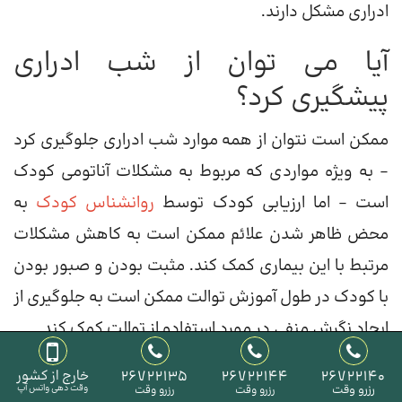
ادراری مشکل دارند.
آیا می توان از شب ادراری
پیشگیری کرد؟
ممکن است نتوان از همه موارد شب ادراری جلوگیری کرد
– به ویژه مواردی که مربوط به مشکلات آناتومی کودک
است – اما ارزیابی کودک توسط
روانشناس کودک
به
محض ظاهر شدن علائم ممکن است به کاهش مشکلات
مرتبط با این بیماری کمک کند. مثبت بودن و صبور بودن
با کودک در طول آموزش توالت ممکن است به جلوگیری از
ایجاد نگرش منفی در مورد استفاده از توالت کمک کند.
منابع
26722140
26722144
26722135
خارج از کشور
رزرو وقت
وقت دهی واتس آپ
رزرو وقت
رزرو وقت