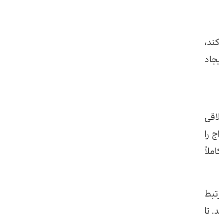
ند،
جاد
اقی
 را
لاً
تبط
 تا