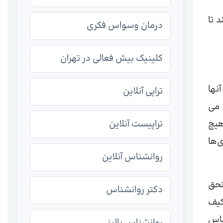
 تا
درمان وسواس فکری
کلینیک بیش فعالی در تهران
نها
تراپی آنلاین
 می
هیچ
تراپیست آنلاین
ی‌ها
روانشناس آنلاین
تحق
دکتر روانشناس
کیف
ساس
روانشناس بالینی