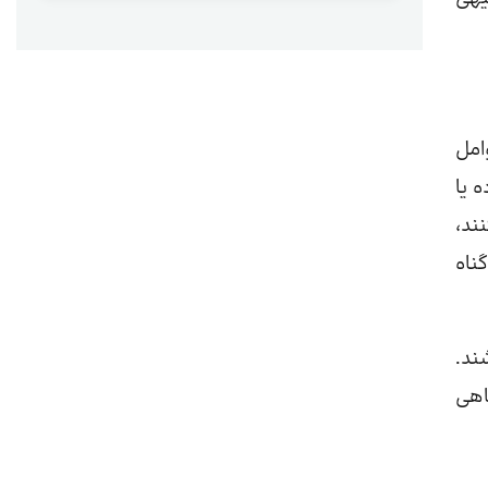
امل
 یا
ند،
ناه
ند.
اهی