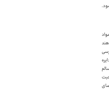
ود.
واد
هند
رسی
یره
الم
حبت
اعضای