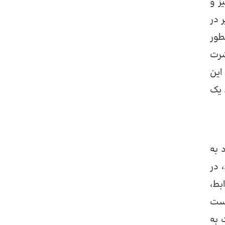
ز و
 در
طور
شرت
این
 یک
 به
 در
بط،
رست
 به