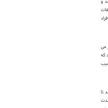
د و
قات
راد
 می
 که
سیب
 تا
شدت