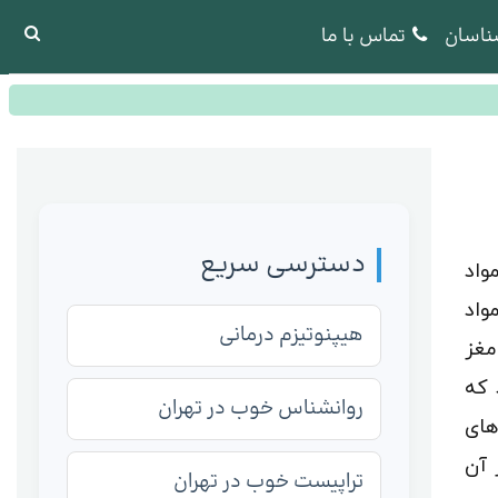
ناسان
تماس با ما
دسترسی سریع
واد
واد
هیپنوتیزم درمانی
مغز
 که
روانشناس خوب در تهران
های
 آن
تراپیست خوب در تهران