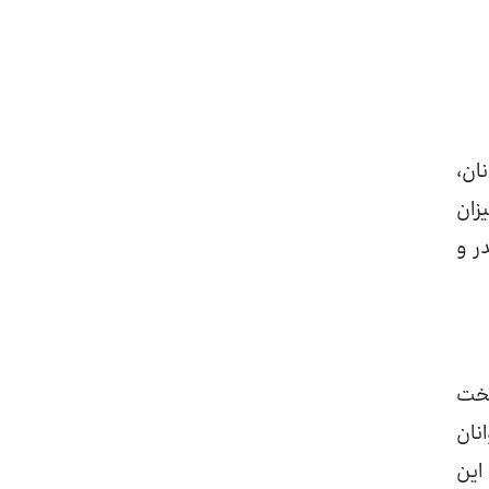
ان،
زان
ر و
سخت
نان
این