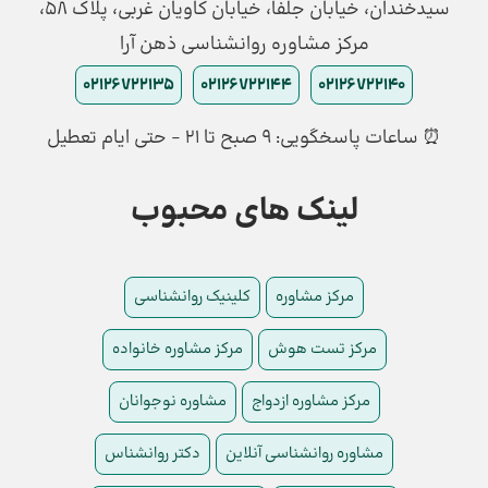
سیدخندان، خیابان جلفا، خیابان کاویان غربی، پلاک 58،
مرکز مشاوره روانشناسی ذهن آرا
02126722135
02126722144
02126722140
⏰ ساعات پاسخگویی: ۹ صبح تا ۲۱ - حتی ایام تعطیل
لینک های محبوب
مرکز مشاوره
کلینیک روانشناسی
مرکز تست هوش
مرکز مشاوره خانواده
مرکز مشاوره ازدواج
مشاوره نوجوانان
مشاوره روانشناسی آنلاین
دکتر روانشناس