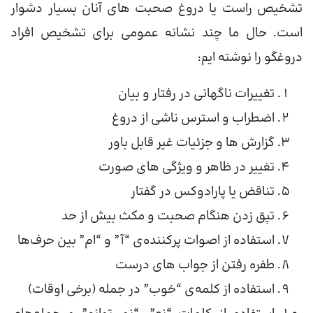
تشخیص راست یا دروغ صحبت های آنان بسیار دشوار
است. حال ما چند نشانه عمومی برای تشخیص افراد
دروغگو را نوشته ایم:
تغییرات ناگهانی در رفتار و بیان
اضطراب و استرس ناشی از دروغ
گزارش ها و جزئیات غیر قابل باور
تغییر در ظاهر و ویژگی های صورت
تناقض یا پارادوکس در گفتار
تپق زدن هنگام صحبت و مکث بیش از حد
استفاده از اصوات پرکننده‌ی “آ” و “ام” بین حرف‌ها
طفره رفتن از جواب های درست
استفاده از کلمه‌ی “خوب” در جمله (برخی اوقات)