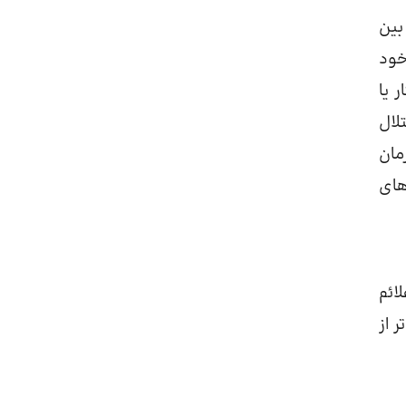
 بین
فسردگی خود
 یا
اختلال
درمان های دوقطبی II مشابه درمان
 های
ائم
 از