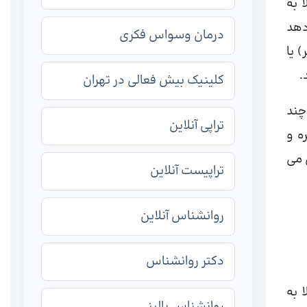
 به
دهد
درمان وسواس فکری
 یا
.
کلینیک بیش فعالی در تهران
چند
تراپی آنلاین
ه و
 می
تراپیست آنلاین
روانشناس آنلاین
دکتر روانشناس
بتلا به
روانشناس بالینی