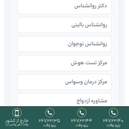
دکتر روانشناس
روانشناس بالینی
روانشناس نوجوان
مرکز تست هوش
مرکز درمان وسواس
مشاوره ازدواج
زوج درمانگر خوب
26722140
26722144
26722135
خارج از کشور
رزرو وقت
وقت دهی واتس آپ
رزرو وقت
رزرو وقت