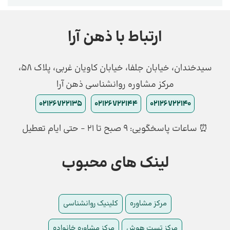
ارتباط با ذهن آرا
سیدخندان، خیابان جلفا، خیابان کاویان غربی، پلاک 58،
مرکز مشاوره روانشناسی ذهن آرا
02126722135
02126722144
02126722140
⏰ ساعات پاسخگویی: ۹ صبح تا ۲۱ - حتی ایام تعطیل
لینک های محبوب
مرکز مشاوره
کلینیک روانشناسی
مرکز تست هوش
مرکز مشاوره خانواده