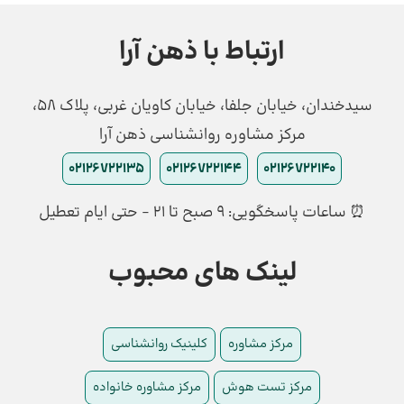
ارتباط با ذهن آرا
سیدخندان، خیابان جلفا، خیابان کاویان غربی، پلاک 58،
مرکز مشاوره روانشناسی ذهن آرا
02126722135
02126722144
02126722140
⏰ ساعات پاسخگویی: ۹ صبح تا ۲۱ - حتی ایام تعطیل
لینک های محبوب
مرکز مشاوره
کلینیک روانشناسی
مرکز تست هوش
مرکز مشاوره خانواده