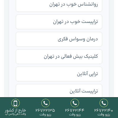
روانشناس خوب در تهران
تراپیست خوب در تهران
درمان وسواس فکری
کلینیک بیش فعالی در تهران
تراپی آنلاین
تراپیست آنلاین
روانشناس آنلاین
26722140
26722144
26722135
خارج از کشور
رزرو وقت
وقت دهی واتس آپ
رزرو وقت
رزرو وقت