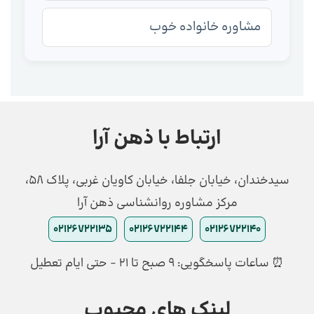
مشاوره خانواده خوب
ارتباط با ذهن آرا
سیدخندان، خیابان جلفا، خیابان کاویان غربی، پلاک 58،
مرکز مشاوره روانشناسی ذهن آرا
02126722135
02126722144
02126722140
⏰ ساعات پاسخگویی: ۹ صبح تا ۲۱ - حتی ایام تعطیل
لینک های محبوب