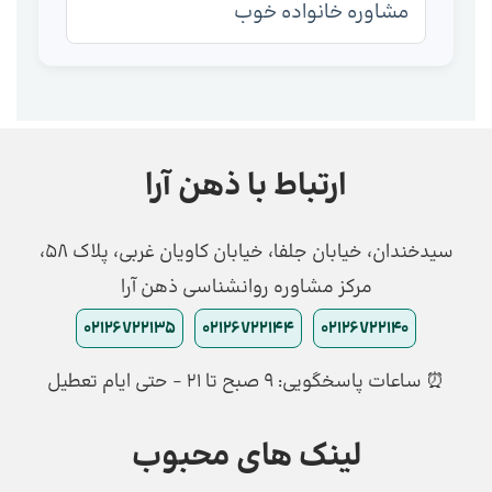
مشاوره خانواده خوب
ارتباط با ذهن آرا
سیدخندان، خیابان جلفا، خیابان کاویان غربی، پلاک 58،
مرکز مشاوره روانشناسی ذهن آرا
02126722135
02126722144
02126722140
⏰ ساعات پاسخگویی: ۹ صبح تا ۲۱ - حتی ایام تعطیل
لینک های محبوب