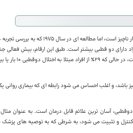
اگرچه آمارهای اخیر در مورد خیانات در بیماران دوقطبی بسیار ناچیز است، اما مطالعه ای در سال 1975 که
اد دارای دو قطبی بیشتر است. طبق این ارقام، بیش فعالی ج
در 57٪ افرادی که شیدایی را تجربه کرده اند گزارش شده است، در حالی که 29٪ از افر
گیز باشد، و اغلب احساس می شود رابطه ای که بیماری روانی یکی
وقطبی، آسان ترین علائم قابل درمان است. به عنوان مثال، 
کنترل و تثبیت می شود، به شرطی که به توصیه های پزشک 