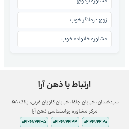
مشاوره ازدواج
زوج درمانگر خوب
مشاوره خانواده خوب
ارتباط با ذهن آرا
سیدخندان، خیابان جلفا، خیابان کاویان غربی، پلاک 58،
مرکز مشاوره روانشناسی ذهن آرا
02126722135
02126722144
02126722140