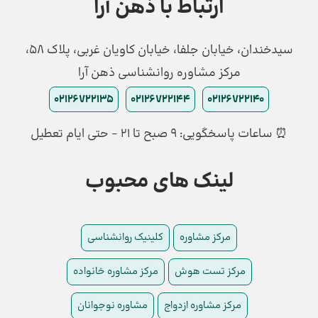
ارتباط با ذهن آرا
سیدخندان، خیابان جلفا، خیابان کاویان غربی، پلاک 58،
مرکز مشاوره روانشناسی ذهن آرا
02126722135
02126722144
02126722140
⏰ ساعات پاسخگویی: ۹ صبح تا ۲۱ - حتی ایام تعطیل
لینک های محبوب
مرکز مشاوره
کلینیک روانشناسی
مرکز تست هوش
مرکز مشاوره خانواده
مرکز مشاوره ازدواج
مشاوره نوجوانان