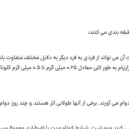
بقه بندی می کنند:
 آن می تواند از فردی به فرد دیگر به دلایل مختلف متفاوت باش
به عنوان مثال، 15 میلی گرم (میلی گرم) تا 30 میلی گرم فلورازپام به طور کلی معادل 0.25 میلی گرم ت
وام می آورند. برخی از آنها طولانی اثر هستند و چند روز دوام
 می کنند مهم است. شرایط کوتاه مدت یا اضطراری معمولا مست