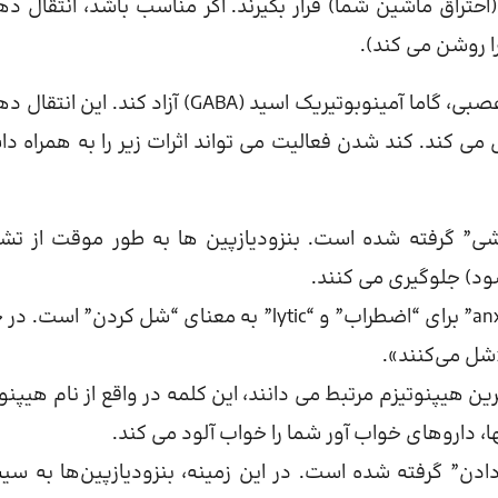
تراق ماشین شما) قرار بگیرند. اگر مناسب باشد، انتقال ده
ا روشن می کند).
بنزودیازپین ها به مغز شما می گویند که یک انتقال دهنده عصبی، گاما آمینوبوتیریک اسید (GABA) آزاد کند.
 کند. کند شدن فعالیت می تواند اثرات زیر را به همراه دا
وشی” گرفته شده است. بنزودیازپین ها به طور موقت از تش
ود) جلوگیری می کنند.
: این اصطلاح ترکیبی از دو کلمه ریشه یونانی “anxio” برای “اضطراب” و “lytic” به معنای “شل کردن” 
«شل می‌کنند».
مرین هیپنوتیزم مرتبط می دانند، این کلمه در واقع از نام هیپن
 داروهای خواب آور شما را خواب آلود می کند.
دادن” گرفته شده است. در این زمینه، بنزودیازپین‌ها به سی