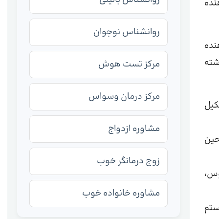
نده
روانشناس نوجوان
 این انتقال دهنده
شته
مرکز تست هوش
مرکز درمان وسواس
کیل
مشاوره ازدواج
است. در حین
زوج درمانگر خوب
وس،
مشاوره خانواده خوب
ستم