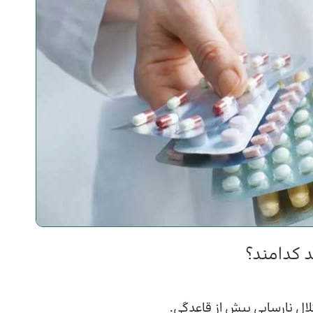
د کدامند؟
لال نارسایی پیش از قاعدگی.