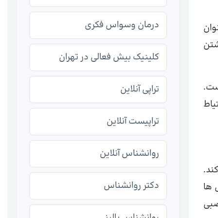
درمان وسواس فکری
وان
شتن
کلینیک بیش فعالی در تهران
ست.
تراپی آنلاین
یاط
تراپیست آنلاین
روانشناس آنلاین
ند.
دکتر روانشناس
 ها
صبی
روانشناس بالینی