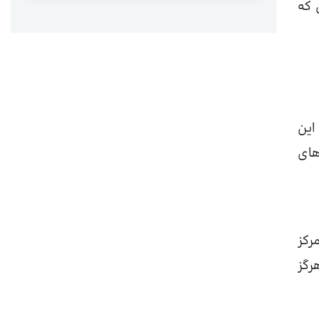
 که
این
های
رکز
رگز