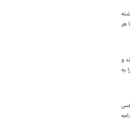
شته
 هر
د و
 به
نفس
امه