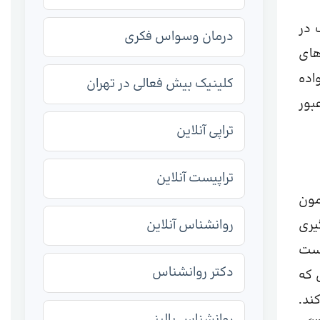
 در
درمان وسواس فکری
های
اده
کلینیک بیش فعالی در تهران
بور
تراپی آنلاین
تراپیست آنلاین
یرامون
یری
روانشناس آنلاین
وست
دکتر روانشناس
 که
ند.
روانشناس بالینی