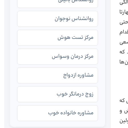
لگی
رتا
روانشناس نوجوان
حتی
دام
مرکز تست هوش
ضعی
 که
مرکز درمان وسواس
‌ها
مشاوره ازدواج
زوج درمانگر خوب
 که
ش و
مشاوره خانواده خوب
لین