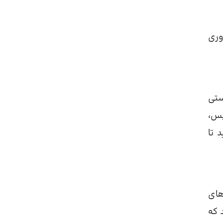
وری
ستی
پس،
 تا
های
 که